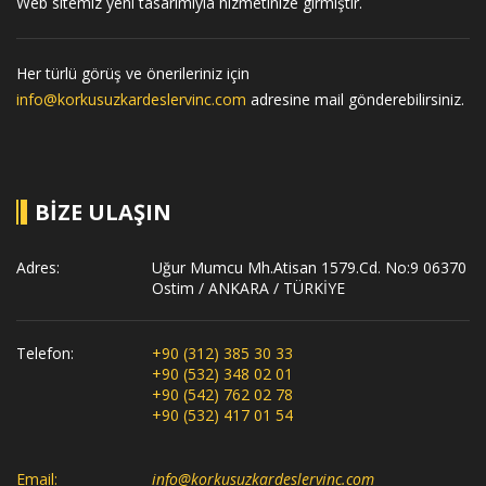
Web sitemiz yeni tasarımıyla hizmetinize girmiştir.
Her türlü görüş ve önerileriniz için
info@korkusuzkardeslervinc.com
adresine mail gönderebilirsiniz.
BİZE ULAŞIN
Adres:
Uğur Mumcu Mh.Atisan 1579.Cd. No:9 06370
Ostim / ANKARA / TÜRKİYE
Telefon:
+90 (312) 385 30 33
+90 (532) 348 02 01
+90 (542) 762 02 78
+90 (532) 417 01 54
Email:
info@korkusuzkardeslervinc.com